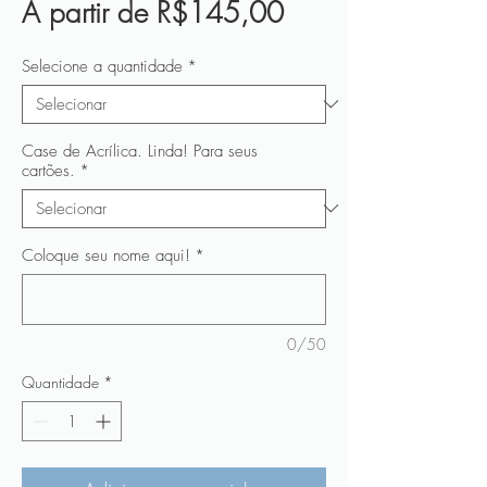
Preço
A partir de
R$145,00
promocional
Selecione a quantidade
*
Case de Acrílica. Linda! Para seus
cartões.
*
Coloque seu nome aqui!
*
0/50
Quantidade
*