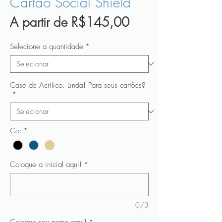
Cartão Social Shield
Preço
A partir de
R$145,00
promocional
Selecione a quantidade
*
Case de Acrílico. Linda! Para seus cartões?
*
Cor
*
Coloque a inicial aqui!
*
0/3
Coloque seu nome aqui!
*