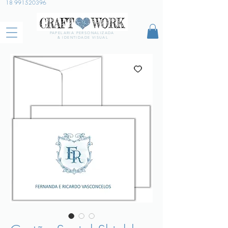
18 991520396
PAPELARIA PERSONALIZADA
& IDENTIDADE VISUAL