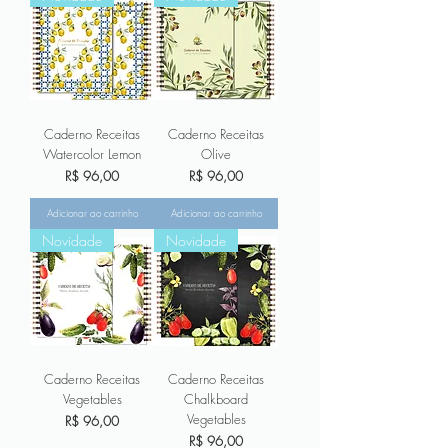
Caderno Receitas
Caderno Receitas
Watercolor Lemon
Olive
Preço
Preço
R$ 96,00
R$ 96,00
Adicionar ao carrinho
Adicionar ao carrinho
Novidade
Novidade
Caderno Receitas
Caderno Receitas
Vegetables
Chalkboard
Vegetables
Preço
R$ 96,00
Preço
R$ 96,00