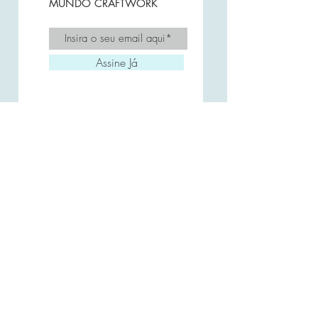
MUNDO CRAFTWORK
Assine Já
A CRAFTWORK
FAQ
Envio e Prazos
Trocas e Devoluções
Como Comprar
Entre em Contato
POLÍTICA DE PRIVACIDADE
Endereço
ARAÇATUBA - SP