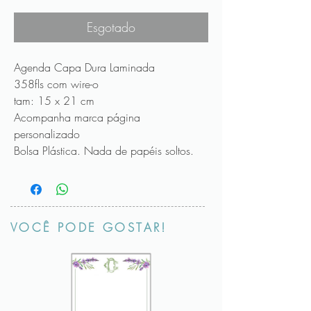
promocional
Esgotado
Agenda Capa Dura Laminada
358fls com wire-o
tam: 15 x 21 cm
Acompanha marca página
personalizado
Bolsa Plástica. Nada de papéis soltos.
VOCÊ PODE GOSTAR!