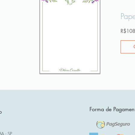
Pape
R$108
Forma de Pagamen
o
A - SP