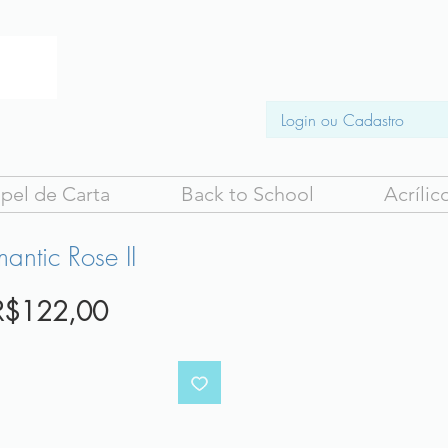
Login ou Cadastro
pel de Carta
Back to School
Acrílic
ntic Rose II
Preço
R$122,00
promocional