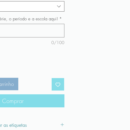
rie, o período e a escola aqui!
*
0/100
arrinho
Comprar
 as etiquetas