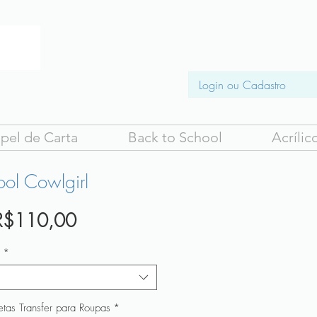
Login ou Cadastro
pel de Carta
Back to School
Acrílic
ool Cowlgirl
Preço
R$110,00
promocional
*
etas Transfer para Roupas
*