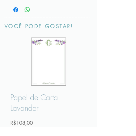
brinquedos, caixas, fichários, livros, garrafinhas,
As instruções de como aplicar vão junto com o
mamadeiras, copos, tupperware, potes, DVDs,
produto. Mas são bem fáceis!
controles remoto, carregadores.
VOCÊ PODE GOSTAR!
Papel de Carta
Lavander
Preço
R$108,00