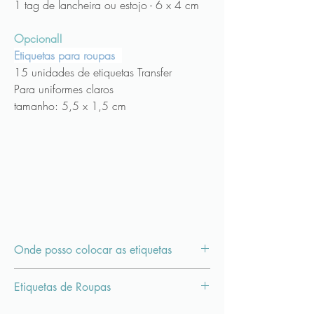
1 tag de lancheira ou estojo - 6 x 4 cm
Opcional!
Etiquetas para roupas
15 unidades de etiquetas Transfer
Para uniformes claros
tamanho: 5,5 x 1,5 cm
Onde posso colocar as etiquetas
As etiquetas são em vinil material resistente a
Etiquetas de Roupas
água e
podem ser aplicadas em diversos tipos
de objetos além do material escolar como:
São etiquetas transfer para tecidos claros.