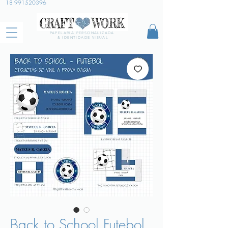
18 991520396
PAPELARIA PERSONALIZADA
& IDENTIDADE VISUAL
Back to School Futebol