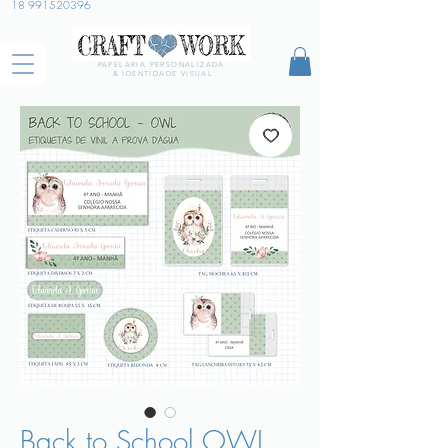
18 991520396
PAPELARIA PERSONALIZADA
& IDENTIDADE VISUAL
Back to School OWL