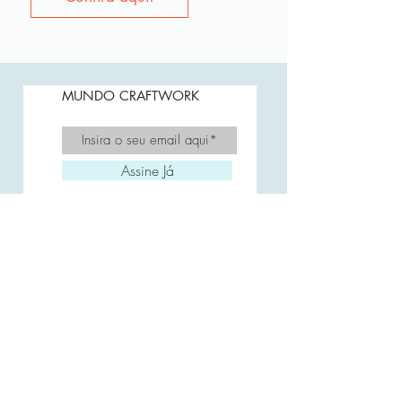
MUNDO CRAFTWORK
Assine Já
A CRAFTWORK
FAQ
Envio e Prazos
Trocas e Devoluções
Como Comprar
Entre em Contato