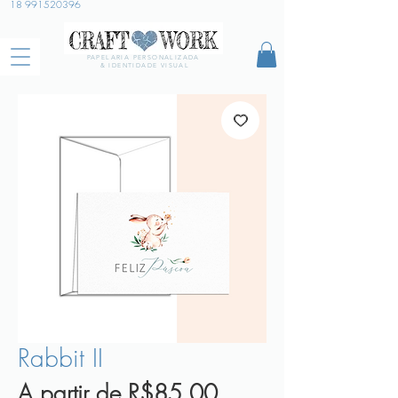
18 991520396
PAPELARIA PERSONALIZADA
& IDENTIDADE VISUAL
Rabbit II
Preço
A partir de
R$85,00