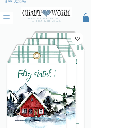
18 991520396
PAPELARIA PERSONALIZADA
& IDENTIDADE VISUAL